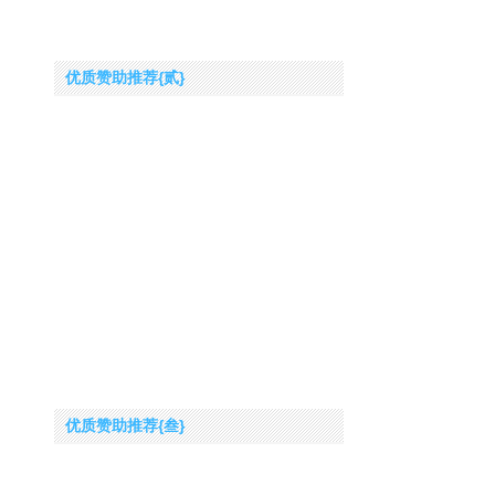
优质赞助推荐{贰}
优质赞助推荐{叁}