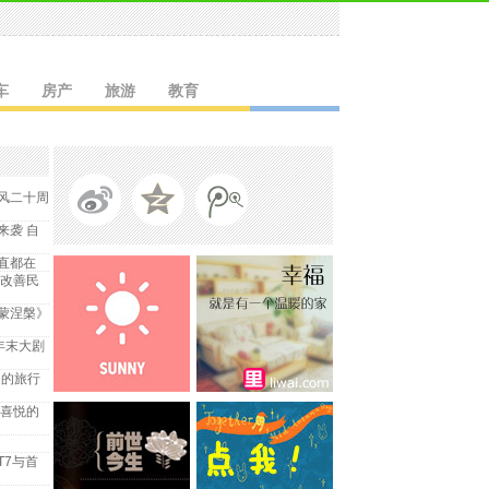
车
房产
旅游
教育
风二十周
来袭 自
直都在
技改善民
蒙涅槃》
年末大剧
走的旅行
福喜悦的
T7与首