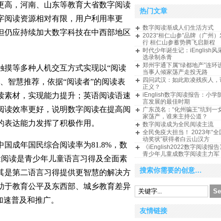
更高，河南、山东等教育大省数字阅读
热门文章
字阅读资源相对有限，用户利用率更
数字阅读渐成人们生活方式
但仍应持续加大数字科技在中西部地区
2023“桓仁山参”品牌（广州
行 桓仁山参蓄势腾飞启新程
时代少年诞生记：iEnglish
选录制杀青
郑州宇通下属“绿都地产”连环
触摸等多种人机交互方式实现以“阅读
当事人倾家荡产走投无路
四问武汉：如此欺凌残疾人，
、智慧推荐，依据“阅读者”的阅读表
正义？
读素材，实现能力提升；英语阅读语速
iEnglish数字阅读报告：小
言发展的最佳时期
阅读效率更好，说明数字阅读在提高阅
广东茂名：“化州骗王”坑到一
家荡产，谁来主持公道？
的表达能力发挥了积极作用。
数字阅读成为全民阅读主流
全民免疫大担当！ 2023年“
动奖状”获得者白云山汉方
中国成年国民综合阅读率为81.8%，数
《iEnglish2022数字阅读
青少年儿童成数字阅读主力军
海量阅读是青少年儿童语言习得及全面素
搜索你需要的创意…
其是第二语言习得提供更智慧的解决方
助于教育公平及东西部、城乡教育差异
加速普及和推广。
友情链接