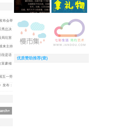
）发布会举
风采秀总决
设局坑害
谁来主持
学阶段是语
优质赞助推荐{壹}
女富豪倾
全国五一劳
报告》发布：