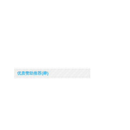
优质赞助推荐{肆}