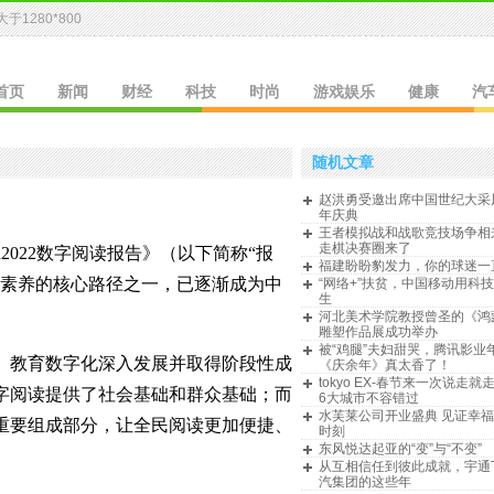
于1280*800
」
首页
新闻
财经
科技
时尚
游戏娱乐
健康
汽
随机文章
赵洪勇受邀出席中国世纪大采
年庆典
王者模拟战和战歌竞技场争相
走棋决赛圈来了
ish2022数字阅读报告》（以下简称“报
福建盼盼豹发力，你的球迷一
字素养的核心路径之一，已逐渐成为中
“网络+”扶贫，中国移动用科
生
河北美术学院教授曾圣的《鸿
雕塑作品展成功举办
被“鸡腿”夫妇甜哭，腾讯影业
、教育数字化深入发展并取得阶段性成
《庆余年》真太香了！
tokyo EX-春节来一次说走就
字阅读提供了社会基础和群众基础；而
6大城市不容错过
水芙莱公司开业盛典 见证幸
重要组成部分，让全民阅读更加便捷、
时刻
东风悦达起亚的“变”与“不变”
从互相信任到彼此成就，宇通
汽集团的这些年