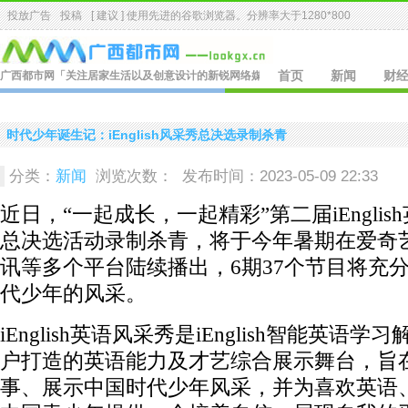
投放广告
投稿
[ 建议 ] 使用先进的
谷歌浏览器
。分辨率大于1280*800
广西都市网
「关注居家生活以及创意设计的新锐网络媒体.」
首页
新闻
财
时代少年诞生记：iEnglish风采秀总决选录制杀青
分类：
新闻
浏览次数：
发布时间：2023-05-09 22:33
近日，“一起成长，一起精彩”第二届iEnglis
总决选活动录制杀青，将于今年暑期在爱奇
讯等多个平台陆续播出，6期37个节目将充
代少年的风采。
iEnglish英语风采秀是iEnglish智能英语
户打造的英语能力及才艺综合展示舞台，旨
事、展示中国时代少年风采，并为喜欢英语