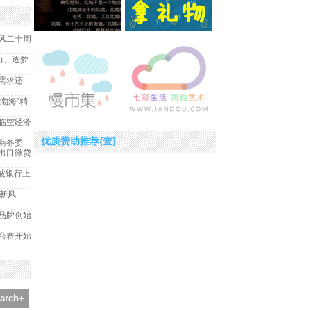
风二十周
力、逐梦
需求还
环渤海”精
临空经济
优质赞助推荐{壹}
商务委
出口微贷
宁波银行上
i新风
品牌创始
擂台赛开始