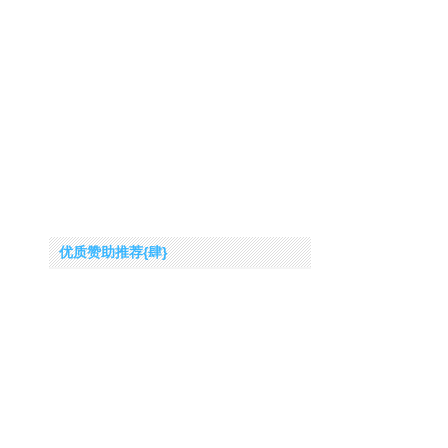
优质赞助推荐{肆}