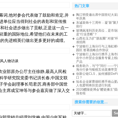
热门文章
幕词,他对参会代表做了鼓励和肯定,并
陶江明受邀出席中国世纪大采
年庆典
先进单位应当得到社会的表彰和宣传推
东诚装饰十三周年：凝“新”聚
前行
展和社会进步做出了贡献,正是这一点一
玻璃疯涨到历史高位，是市场
轻重的国际地位,希望他们在未来的工
是“行业垄断”？
山西右玉力扩“朋友圈” 对接“
域的先进精英们做出更多更好的成绩。
准招商
宁波银行上海分行与上海虹桥
园区 签署战略合作协议
宁波银行上海分行携手上海市
在中小外贸企业服务专窗上线
风人物访谈
产品
税务助力，与“宁”同行 ——
海分行参与银税互动直播带货
农业部原办公厅主任徐静,最高人民检
创新公链CLS，如何捕获DeF
科学研究院党委书记洪长春,中国文联
口？
知名企业家曹德旺携手南山婆
子学会副理事长苟君厉,商务部中国世
人包爱明将扶贫进行到底
2020醴陵瓷博会“醴瓷播主”
会主席成宝坤等与参会嘉宾做了深入交
报名啦
搜索你需要的创意…
业部营销总经理刘学梅,中国少年军校