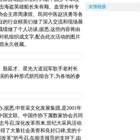
抗击海盗英雄船长朱有顺、血管外科专
友情链接
协会主席周康煜、民间中医赵洪勇等各
业的行业精英们做了深入交流和现场展
绩做了个人访谈,据悉,这些内容将由
时机组织成文字,配合此次活动的图片
馆永久收藏。
、殷延才、星光大道冠军歌手老村长
演的各种形式烘托组合下,为各地的参
据悉,中世采文化发展集团,是2001年
中国文联、中国作协下属数家协会共同
志号召,深化改革而来,世纪大采风活动
,赢得了大量社会美誉和良好口碑,党的十
改革”的号召,在相关领导的支持下,由