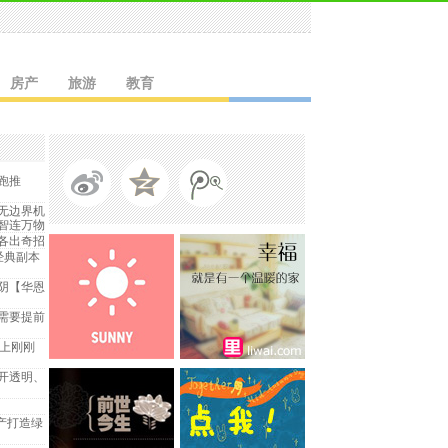
房产
旅游
教育
奔跑推
无边界机
智连万物
各出奇招
经典副本
阴【华恩
需要提前
送上刚刚
开透明、
产打造绿