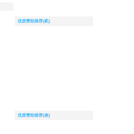
优质赞助推荐{贰}
优质赞助推荐{叁}