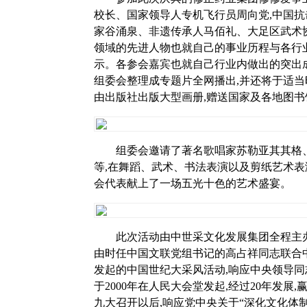
校长、国家领导人专机飞行员周向党,中国
家谷涌泉、非遗传承人马佰礼、大足区武术
领域的先进人物也就自己的事业历程与各行
示。各参会嘉宾也就自己行业内做出的突出成
组委会整理成专题片全网播出,并还将于适当
由出版社出版大型画册,赠送国家及各地图书
组委会邀请了著名歌唱家苏勒亚其其格
等,在舞蹈、武术、书法表演以及剪纸艺术表
会代表献上了一场五光十色的艺术盛宴。
此次活动由中世采文化发展集团全程主办,
由时任中国文联党组书记的高占祥同志联合
发起的中国世纪大采风活动,响应中央领导同
于2000年在人民大会堂发起,经过20年发展
九大召开以后,响应党中央关于“深化文化体制