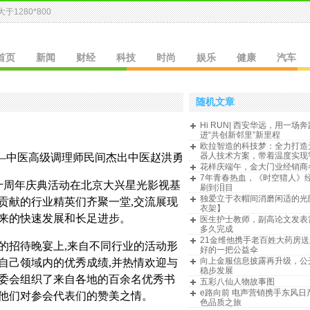
于1280*800
」
首页
新闻
财经
科技
时尚
娱乐
健康
汽车
随机文章
Hi RUN| 西安华远，用一场
进“共创新邻里”新里程
欧拉智造的科技梦：全力打造
器人技术方案，带着温度实现
医高级调理师民间杰出中医赵洪勇
花样庆端午，金大门业经销商
7年青春热血，《时空猎人》
风二十周年庆典活动在北京大兴星光影视基
刷到泪目
独爱立于衣帽间消磨闲适的光
贡献的行业精英们齐聚一堂,交流展现
衣架】
年来的快速发展和长足进步。
医生护士教师，副高论文发表
多久完成
21金维他携手老百姓大药房
的招待晚宴上,来自不同行业的活动形
好的一把公益伞
向上金服信息披露再升级，公
自己领域内的优秀成绩,并热情欢迎与
稳步发展
组委会组织了来自各地的百余名优秀书
五彩八仙人物故事图
e路向前 电声营销携手东风日
发他们对参会代表们的赞美之情。
色品质之旅