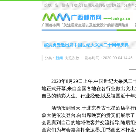
投放广告
投稿
[ 建议 ] 使用先进的
谷歌浏览器
。分辨率大
广西都市网
「关注居家生活以及创意设计的新锐网络媒体.
赵洪勇受邀出席中国世纪大采风二十周年庆典
分类：
新闻
浏览次数：
发布时间：2020-09-04 14:46
——中
2020年8月29日上午,中国世纪大采
地正式开幕,来自全国各地在各行业做出突出
自己的精彩人生、行业经验,以及祖国近十
活动报到当天,于北京盘古七星酒店举行
象大使依次登台,向出席晚宴的贵宾们展示了
会贵宾到自己的地域做客并交流指导,随后
画家们为与会嘉宾挥毫泼墨,用书画艺术抒