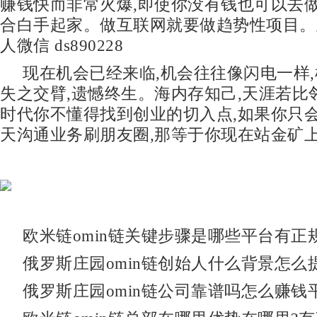
赚钱快而非常火爆,即使你没有钱也可以去做
合白手起家。做互联网就要做趋势性项目。
人微信 ds890228
现在机会已经来临,机会往往像闪电一样,
失之交臂,遗憾终生。海内存知己,天涯若比
时代你不懂得找到创业的切入点,如果你只
天沟通业务刷朋友圈,那等于你现在站金矿上
欧米链omin链关键步骤是哪些平台有正
俄罗斯庄园omin链创始人什么背景怎么
俄罗斯庄园omin链公司靠谱吗怎么赚钱