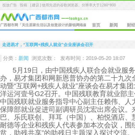
投放广告
投稿
[ 建议 ] 使用先进的
谷歌浏览器
。分辨率大于1280*800
广西都市网
「关注居家生活以及创意设计的新锐网络媒体.」
首页
新闻
财
走进易才，“互联网+残疾人就业”企业座谈会召开
分类：
新闻
浏览次数：
发布时间：2019-05-20 18:07
5月19日，由中国残疾人联合会就业服务
办，易才集团和网新恩普协办的第二十九次
动暨“互联网+残疾人就业”座谈会在易才集
洋运河壹号G2召开。中国残联教育就业部主
中国残联就业服务指导中心副主任赖伟、人
保障部就业促进司副调研员沈宏出席会议。
巴、乐氏联创、拜耳（中国）、柏悦酒店、
耐德等企业和残疾人代表参加本次会议，围绕
贫，助残共享”的助残日主题深入探讨交流。