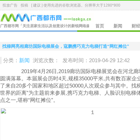
投放广告
投稿
[ 建议 ] 使用先进的
谷歌浏览器
。分辨率大于1280*800
广西都市网
「关注居家生活以及创意设计的新锐网络媒体.」
首页
新闻
财
找梯网亮相廊坊国际电梯展会，寇鹏携巧克力电梯打造“网红摊位”
分类：
新闻
浏览次数：
发布时间：2019-04-29 12:42
2019年4月26日,2019廊坊国际电梯展览会在河北
圆满落幕。本届展会历时4天,规模35000平米,共有数百家企
了来自20多个国家和地区超过50000人次观众参与其中。找
世界的距离”为主题前来参展,携巧克力电梯、人脸识别电梯
点之一,堪称“网红摊位”。