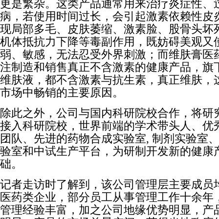
更是繁杂。这类产品通常用来治疗炎症性、
病，若使用时间过长，会引起激素依赖性皮
现局部多毛、皮肤萎缩、激素脸、股骨头坏
机体抵抗力下降等毒副作用，既妨碍美观又
弱、敏感，无法忍受外界刺激；而维肤膏医
注制造和销售真正不含激素的健康产品，旗
维肤液，都不含激素与抗生素，真正维肤，
市场中畅销的主要原因。
除此之外，公司与国内科研院校合作，将研
接入科研院校，世界前端的学术带头人、优
团队、先进的药物合成实验室, 制剂实验室
验室和中试生产平台，为研制开发新的健康
础。
记者走访时了解到，该公司管理层主要成员
医药类企业，部分员工从事管理工作十余年
管理经验丰富，加之公司地缘优势明显，产