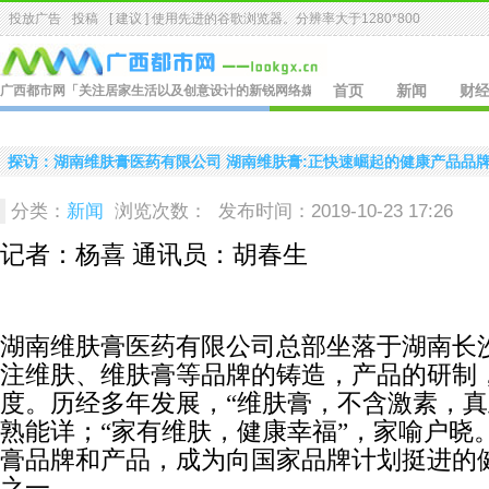
投放广告
投稿
[ 建议 ] 使用先进的
谷歌浏览器
。分辨率大于1280*800
广西都市网
「关注居家生活以及创意设计的新锐网络媒体.」
首页
新闻
财
探访：湖南维肤膏医药有限公司 湖南维肤膏:正快速崛起的健康产品品
分类：
新闻
浏览次数：
发布时间：2019-10-23 17:26
记者：杨喜 通讯员：胡春生
湖南维肤膏医药有限公司总部坐落于湖南长
注维肤、维肤膏等品牌的铸造，产品的研制
度。历经多年发展，“维肤膏，不含激素，真
熟能详；“家有维肤，健康幸福”，家喻户晓
膏品牌和产品，成为向国家品牌计划挺进的
之一。